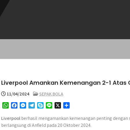
Liverpool Amankan Kemenangan 2-1 Atas C
11/04/2024
SEPAK BOLA
W
F
M
T
S
L
X
S
h
a
e
e
k
i
h
a
c
s
l
y
n
a
Liverpool
berhasil mengamankan kemenangan penting dengan sk
t
e
s
e
p
e
r
berlangsung di Anfield pada 20 Oktober 2024.