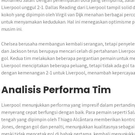
Mohamed Salah. Dengan penempatan bola yang sempurna, Sala
Liverpool unggul 2-1. Dallas Reading dari Liverpool tampil solid
kokoh yang dipimpin oleh Virgil van Dijk menahan berbagai perc
untuk menyamakan kedudukan. Hal ini menegaskan optimisme par
musim ini.
Chelsea berusaha membangun kembali serangan, tetapi penyele
dan Jackson terus berupaya mencari celah di pertahanan Liverp
gol. Kedua tim melakukan beberapa pergantian pemain untuk m
Liverpool menciptakan beberapa peluang, tetapi tidak ada gol ta
dengan kemenangan 2-1 untuk Liverpool, menambah kepercayaan d
Analisis Performa Tim
Liverpool menunjukkan performa yang impresif dalam pertandinga
menyerang cepat berfungsi dengan baik. Para pemain seperti Sala
tengah yang dipimpin oleh Thiago Alcântara memberikan kontr
Jones, dengan gol dan penalti, menunjukkan kualitasnya sebagai
meski tidak mencetak gol di babak pertama, kembali menunjuk