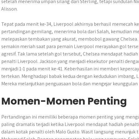
setelah menerima umpan silang dari Sterling, tetapi sundulan N
Alisson.
Tepat pada menit ke-34, Liverpool akhirnya berhasil memecah ke
pertandingan gemilang, menerima bola dari Salah, kemudian me
melepaskan tembakan yang akurat, membobol gawang Chelsea. 
semakin meriah saat para pemain Liverpool merayakan gol terse
agresif. Tak lama setelah gol tersebut, Chelsea mendapat hadiah p
penalti Liverpool. Jackson yang menjadi eksekutor penalti den
menjadi 1-1 pada menit ke-41. Keberhasilan ini memberi keperca
tertekan. Menghadapi babak kedua dengan kedudukan imbang, Li
Mereka melanjutkan penguasaan bola dan mengejar keunggulan 
Momen-Momen Penting
Pertandingan ini memiliki beberapa momen penting yang mengu
paling dramatis terjadi ketika Liverpool mendapat hadiah penalt
dalam kotak penalti oleh Malo Gusto. Wasit langsung menunjuk ti