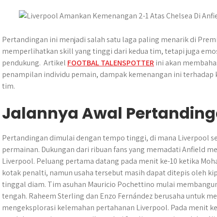
s
b
e
g
e
e
A
o
n
r
p
o
g
a
p
k
e
m
Pertandingan ini menjadi salah satu laga paling menarik di Prem
r
memperlihatkan skill yang tinggi dari kedua tim, tetapi juga e
pendukung. Artikel
FOOTBAL TALENSPOTTER
ini akan membahas
penampilan individu pemain, dampak kemenangan ini terhadap 
tim.
Jalannya Awal Pertandin
Pertandingan dimulai dengan tempo tinggi, di mana Liverpool s
permainan. Dukungan dari ribuan fans yang memadati Anfield m
Liverpool. Peluang pertama datang pada menit ke-10 ketika Mo
kotak penalti, namun usaha tersebut masih dapat ditepis oleh ki
tinggal diam. Tim asuhan Mauricio Pochettino mulai membangun s
tengah. Raheem Sterling dan Enzo Fernández berusaha untuk menc
mengeksplorasi kelemahan pertahanan Liverpool. Pada menit k