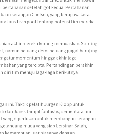
h berhasil mengecoh Sánchez untuk membawa
 di pertahanan setelah gol kedua. Pertahanan
obaan serangan Chelsea, yang berupaya keras
a fans Liverpool tentang potensi tim mereka
saian akhir mereka kurang memuaskan. Sterling
ool, namun peluang demi peluang gagal berujung
engatur momentum hingga akhir laga.
mbahan yang tercipta. ​Pertandingan berakhir
iri tim menuju laga-laga berikutnya.​
n ini. Taktik pelatih Jürgen Klopp untuk
h dan Jones tampil fantastis, sementara lini
ol yang diperlukan untuk membangun serangan.
 gelandang muda yang siap bersinar. Salah,
kan kemampuan luar biasanya dengan