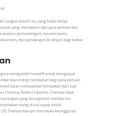
ier League musim ini, yang tidak hanya
mosional yang mendalam dari para pemain dan
 analisis pertandingan, momen kunci,
klasemen, dan pandangan ke depan bagi kedua
gan
egera mengambil inisiatif untuk menguasai
emberikan energi tambahan bagi para pemain
hamed Salah melepaskan tembakan dari luar
per Chelsea, Robert Sánchez. Chelsea tidak
erangan yang terorganisir melalui lini
iptakan ruang di sisi sayap untuk
e-20, Chelsea hampir membuka keunggulan