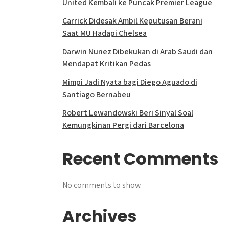
United Kembali ke Puncak Premier League
Carrick Didesak Ambil Keputusan Berani
Saat MU Hadapi Chelsea
Darwin Nunez Dibekukan di Arab Saudi dan
Mendapat Kritikan Pedas
Mimpi Jadi Nyata bagi Diego Aguado di
Santiago Bernabeu
Robert Lewandowski Beri Sinyal Soal
Kemungkinan Pergi dari Barcelona
Recent Comments
No comments to show.
Archives