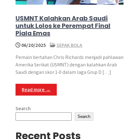
USMNT Kalahkan Arab Saudi
untuk Lolos ke Perempat Final
Piala Emas
06/20/2025
SEPAK BOLA
Pemain bertahan Chris Richards menjadi pahlawan
Amerika Serikat (USMNT) dengan kalahkan Arab
Saudi dengan skor 1-0 dalam laga Grup D […]
Read more →
Search
Search
Recent Posts