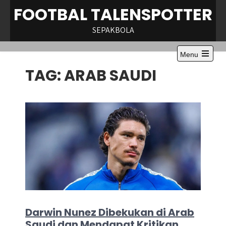
Skip
FOOTBAL TALENSPOTTER
to
content
SEPAKBOLA
Menu
TAG:
ARAB SAUDI
Darwin Nunez Dibekukan di Arab
Saudi dan Mendapat Kritikan