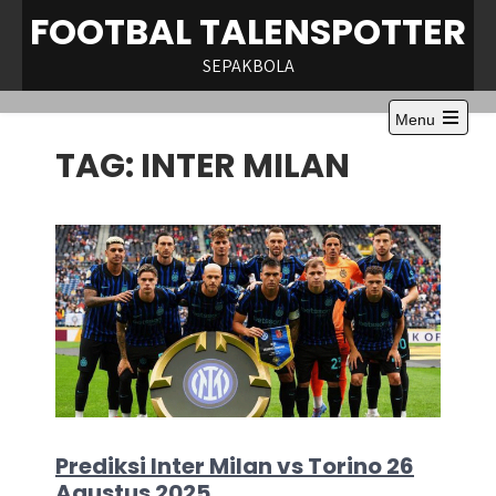
Skip
FOOTBAL TALENSPOTTER
to
content
SEPAKBOLA
Menu
Open
TAG:
INTER MILAN
the
main
menu
Prediksi Inter Milan vs Torino 26
Agustus 2025